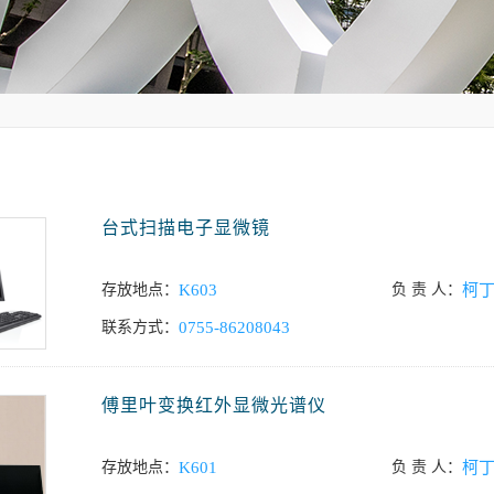
台式扫描电子显微镜
存放地点：
K603
负 责 人：
柯
联系方式：
0755-86208043
傅里叶变换红外显微光谱仪
存放地点：
K601
负 责 人：
柯