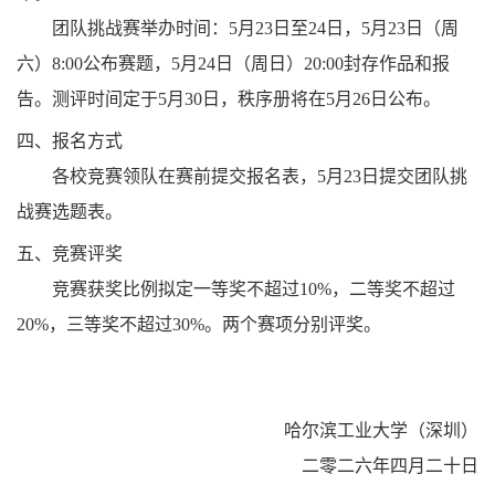
团队挑战赛举办时间：
5
月
23
日至
24
日，
5
月
23
日（周
六）
8:00
公布赛题，
5
月
24
日（周日）
20:00
封存作品和报
告。测评时间定于
5
月
30
日，秩序册将在
5
月
26
日公布。
四、报名方式
各校竞赛领队在赛前提交报名表，
5
月
23
日提交团队挑
战赛选题表。
五、竞赛评奖
竞赛获奖比例拟定一等奖不超过
10%
，二等奖不超过
20%
，三等奖不超过
30%
。两个赛项分别评奖。
哈尔滨工业大学（深圳）
二零二六年四月二十日