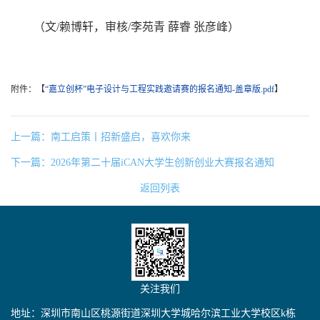
（文/赖博轩，审核/李苑青 薛睿 张彦峰）
附件：【
“嘉立创杯”电子设计与工程实践邀请赛的报名通知-盖章版.pdf
】
上一篇：南工启策丨招新盛启，喜欢你来
下一篇：2026年第二十届iCAN大学生创新创业大赛报名通知
返回列表
关注我们
地址：深圳市南山区桃源街道深圳大学城哈尔滨工业大学校区k栋